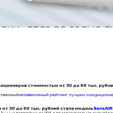
иционеров стоимостью от 30 до 60 тыс. рубле
ственный
независимый рейтинг лучших кондицион
т 30 до 60 тыс. рублей стала модель
SensAIR 
 А+++ и встроенным ИИ для максимально экономи