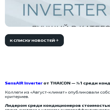
К СПИСКУ НОВОСТЕЙ
SensAIR Inverter
от THAICON — №1 среди конд
Коллеги из «Август-климат» опубликовали соб
критериев.
Лидером среди кондиционеров стоимостью о
сплит-система с классом энергоэффективности