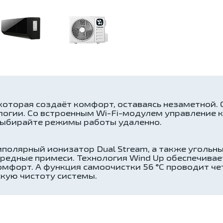
которая создаёт комфорт, оставаясь незаметной. 
ологии. Со встроенным Wi-Fi-модулем управление
выбирайте режимы работы удаленно.
иполярный ионизатор Dual Stream, а также угольны
редные примеси. Технология Wind Up обеспечивае
комфорт. А функция самоочистки 56 °C проводит ч
скую чистоту системы.