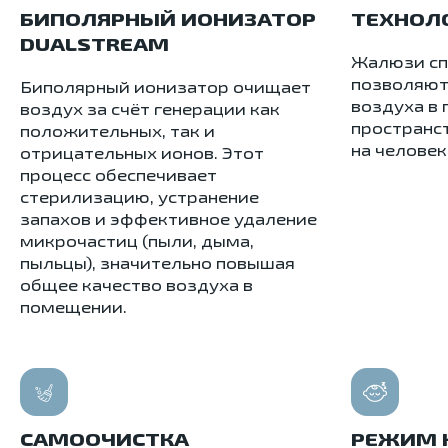
БИПОЛЯРНЫЙ ИОНИЗАТОР
ТЕХНОЛО
DUALSTREAM
Жалюзи сп
позволяют
Биполярный ионизатор очищает
воздуха в
воздух за счёт генерации как
пространс
положительных, так и
на человек
отрицательных ионов. Этот
процесс обеспечивает
стерилизацию, устранение
запахов и эффективное удаление
микрочастиц (пыли, дыма,
пыльцы), значительно повышая
общее качество воздуха в
помещении.
САМООЧИСТКА
РЕЖИМ 