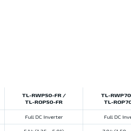
TL-RWP50-FR /
TL-RWP70
TL-ROP50-FR
TL-ROP7
Full DC Inverter
Full DC Inv