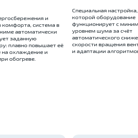
Cпециальная настройка,
которой оборудование
нергосбережения и
функционирует с мини
 комфорта, система в
уровнем шума за счёт
жиме автоматически
автоматического сниж
ует заданную
скорости вращения вен
ру: плавно повышает её
и адаптации алгоритмо
 на охлаждение и
ри обогреве.