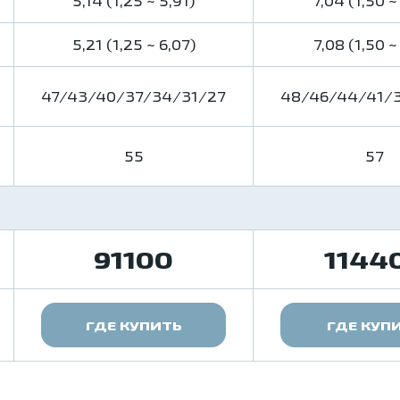
5,14 (1,25 ~ 5,91)
7,04 (1,50 ~
5,21 (1,25 ~ 6,07)
7,08 (1,50 ~
47/43/40/37/34/31/27
48/46/44/41/
55
57
91100
1144
ГДЕ КУПИТЬ
ГДЕ КУП